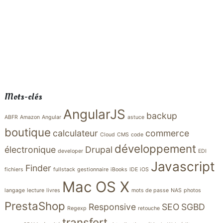
Mots-clés
AngularJS
backup
ABFR
Amazon
Angular
astuce
boutique
calculateur
commerce
Cloud
CMS
code
développement
électronique
Drupal
developer
EDI
Javascript
Finder
fichiers
fullstack
gestionnaire
iBooks
IDE
iOS
Mac OS X
langage
lecture
livres
mots de passe
NAS
photos
PrestaShop
Responsive
SEO
SGBD
Regexp
retouche
transfert