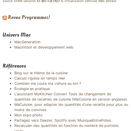
source
SPAM
sécurité
virtualisation
véhicule
Web
éditeur
Revue Programmez!
Univers Mac
MacGeneration
Macintosh et développement web
Références
Blog sur le thème de la cuisine
Calculs rigolos en temps réel
Combien me coute ma voiture au km ?
Écologie en pratique
L'assistant MyKitchen Convert Tools de changement de
quantités de recettes de cuisine (MaCuisine en version anglaise).
MaCuisine, pour adapter les quantités d'une recette pour plus ou
moins de convives.
Mon expo photo
Partagez vers Deezer, Spotify avec MusiqueEntrePotes
Recalculer des quantités en fonction du nombre de portions
voulu