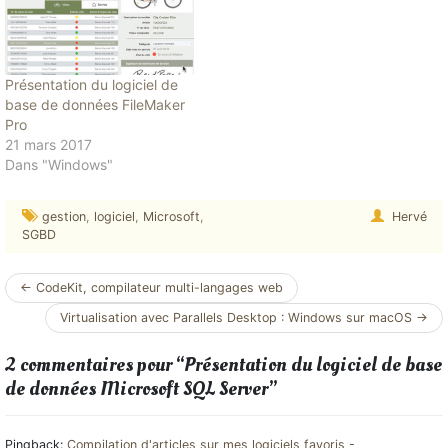
Présentation du logiciel de
base de données FileMaker
Pro
21 mars 2017
Dans "Windows"
gestion
,
logiciel
,
Microsoft
,
Hervé
SGBD
Navigation
←
CodeKit, compilateur multi-langages web
article
Virtualisation avec Parallels Desktop : Windows sur macOS
→
2 commentaires pour “
Présentation du logiciel de base
de données Microsoft SQL Server
”
Pingback:
Compilation d'articles sur mes logiciels favoris -