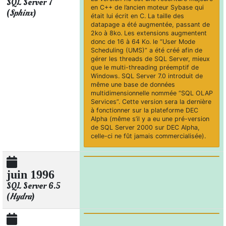
SQL Server 7
en C++ de l’ancien moteur Sybase qui
(
Sphinx
)
était lui écrit en C. La taille des
datapage a été augmentée, passant de
2ko à 8ko. Les extensions augmentent
donc de 16 à 64 Ko. le “User Mode
Scheduling (UMS)” a été créé afin de
gérer les threads de SQL Server, mieux
que le multi-threading préemptif de
Windows. SQL Server 7.0 introduit de
même une base de données
multidimensionnelle nommée “SQL OLAP
Services”. Cette version sera la dernière
à fonctionner sur la plateforme DEC
Alpha (même s’il y a eu une pré-version
de SQL Server 2000 sur DEC Alpha,
celle-ci ne fût jamais commercialisée).
juin 1996
SQL Server 6.5
(
Hydra
)