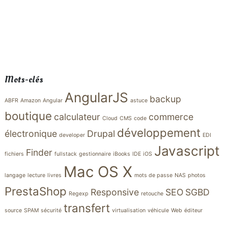
Mots-clés
AngularJS
backup
ABFR
Amazon
Angular
astuce
boutique
calculateur
commerce
Cloud
CMS
code
développement
électronique
Drupal
developer
EDI
Javascript
Finder
fichiers
fullstack
gestionnaire
iBooks
IDE
iOS
Mac OS X
langage
lecture
livres
mots de passe
NAS
photos
PrestaShop
Responsive
SEO
SGBD
Regexp
retouche
transfert
source
SPAM
sécurité
virtualisation
véhicule
Web
éditeur