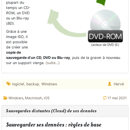
plupart du
temps un CD-
ROM, un DVD
ou un Blu-ray
(
BD
).
Grâce à une
image ISO, il
est possible
de créer une
copie de
sauvegarde d’un CD, DVD ou Blu-ray
, puis de la graver à nouveau
sur un support vierge.
(suite…)
logiciel
,
backup
,
Windows
Hervé
Windows
,
Macintosh
,
iOS
17 mai 2021
Sauvegardes distantes (Cloud) de ses données
Sauvegarder ses données : règles de base