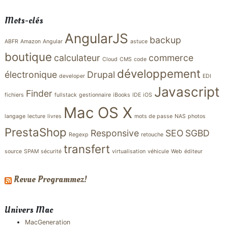
Mots-clés
AngularJS
backup
ABFR
Amazon
Angular
astuce
boutique
calculateur
commerce
Cloud
CMS
code
développement
électronique
Drupal
developer
EDI
Javascript
Finder
fichiers
fullstack
gestionnaire
iBooks
IDE
iOS
Mac OS X
langage
lecture
livres
mots de passe
NAS
photos
PrestaShop
Responsive
SEO
SGBD
Regexp
retouche
transfert
source
SPAM
sécurité
virtualisation
véhicule
Web
éditeur
Revue Programmez!
Univers Mac
MacGeneration