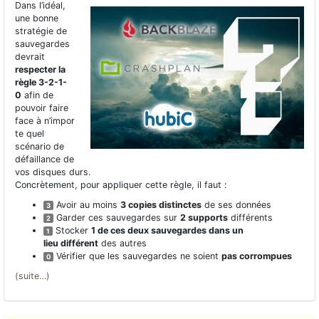
Dans l’idéal,
une bonne
stratégie de
sauvegardes
devrait
respecter la
règle 3-2-1-
0
afin de
pouvoir faire
face à n’impor
te quel
scénario de
défaillance de
vos disques durs.
Concrètement, pour appliquer cette règle, il faut :
Avoir au moins
3 copies distinctes
de ses données
3
Garder ces sauvegardes sur
2 supports
différents
2
Stocker
1 de ces deux sauvegardes dans un
1
lieu différent
des autres
Vérifier que les sauvegardes ne soient
pas corrompues
0
(suite…)