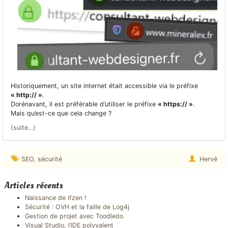
Historiquement, un site internet était accessible via le préfixe
« http:// »
.
Dorénavant, il est préférable d’utiliser le préfixe
« https:// »
.
Mais qu’est-ce que cela change ?
(suite…)
SEO
,
sécurité
Hervé
Articles récents
Naissance de ifzen !
Sécurité : OVH et la faille de Log4j
Gestion de projet avec Toodledo
Visual Studio, l’IDE polyvalent