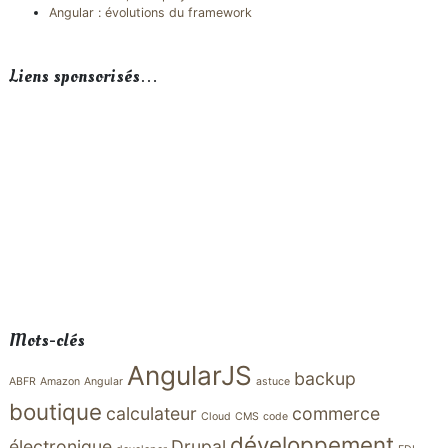
Angular : évolutions du framework
Liens sponsorisés…
Mots-clés
AngularJS
backup
ABFR
Amazon
Angular
astuce
boutique
calculateur
commerce
Cloud
CMS
code
développement
électronique
Drupal