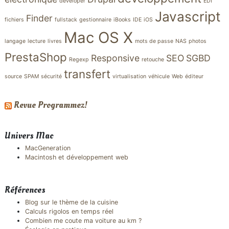
developer
EDI
Javascript
Finder
fichiers
fullstack
gestionnaire
iBooks
IDE
iOS
Mac OS X
langage
lecture
livres
mots de passe
NAS
photos
PrestaShop
Responsive
SEO
SGBD
Regexp
retouche
transfert
source
SPAM
sécurité
virtualisation
véhicule
Web
éditeur
Revue Programmez!
Univers Mac
MacGeneration
Macintosh et développement web
Références
Blog sur le thème de la cuisine
Calculs rigolos en temps réel
Combien me coute ma voiture au km ?