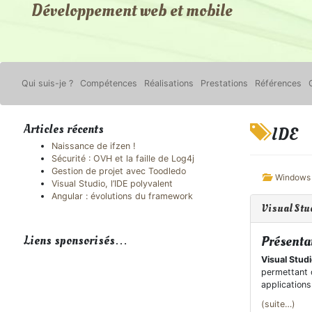
Développement web et mobile
Qui suis-je ?
Compétences
Réalisations
Prestations
Références
Articles récents
IDE
Naissance de ifzen !
Sécurité : OVH et la faille de Log4j
Gestion de projet avec Toodledo
Windows
Visual Studio, l’IDE polyvalent
Angular : évolutions du framework
Visual Stud
Liens sponsorisés…
Présenta
Visual Stud
permettant 
application
(suite…)