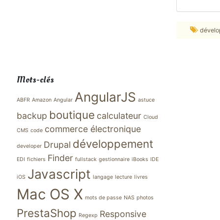
dével
Mots-clés
AngularJS
ABFR
Amazon
Angular
astuce
boutique
backup
calculateur
Cloud
commerce électronique
CMS
code
développement
Drupal
developer
Finder
EDI
fichiers
fullstack
gestionnaire
iBooks
IDE
Javascript
iOS
langage
lecture
livres
Mac OS X
mots de passe
NAS
photos
PrestaShop
Responsive
Regexp