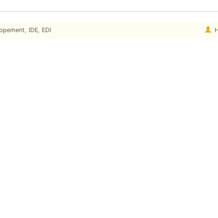
oppement
,
IDE
,
EDI
H