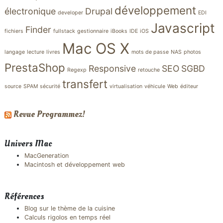
développement
électronique
Drupal
developer
EDI
Javascript
Finder
fichiers
fullstack
gestionnaire
iBooks
IDE
iOS
Mac OS X
langage
lecture
livres
mots de passe
NAS
photos
PrestaShop
Responsive
SEO
SGBD
Regexp
retouche
transfert
source
SPAM
sécurité
virtualisation
véhicule
Web
éditeur
Revue Programmez!
Univers Mac
MacGeneration
Macintosh et développement web
Références
Blog sur le thème de la cuisine
Calculs rigolos en temps réel