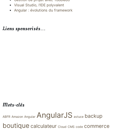
Visual Studio, l’IDE polyvalent
Angular : évolutions du framework
Liens sponsorisés…
Mots-clés
AngularJS
backup
ABFR
Amazon
Angular
astuce
boutique
calculateur
commerce
Cloud
CMS
code