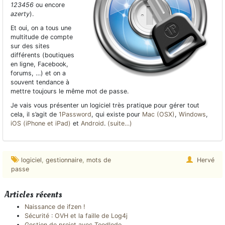
123456
ou encore
azerty
).
Et oui, on a tous une
multitude de compte
sur des sites
différents (boutiques
en ligne, Facebook,
forums, …) et on a
souvent tendance à
mettre toujours le même mot de passe.
Je vais vous présenter un logiciel très pratique pour gérer tout
cela, il s’agit de
1Password
, qui existe pour
Mac (OSX)
,
Windows
,
iOS (iPhone et iPad)
et
Android
.
(suite…)
logiciel
,
gestionnaire
,
mots de
Hervé
passe
Articles récents
Naissance de ifzen !
Sécurité : OVH et la faille de Log4j
Gestion de projet avec Toodledo