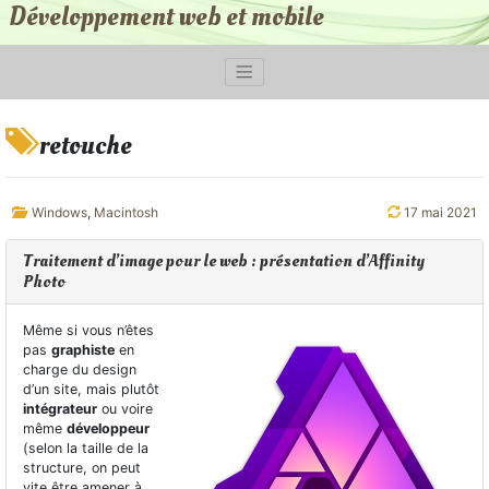
Développement web et mobile
retouche
Windows
,
Macintosh
17 mai 2021
Traitement d’image pour le web : présentation d’Affinity
Photo
Même si vous n’êtes
pas
graphiste
en
charge du design
d’un site, mais plutôt
intégrateur
ou voire
même
développeur
(selon la taille de la
structure, on peut
vite être amener à