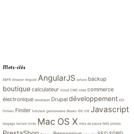
Mots-clés
AngularJS
backup
ABFR
Amazon
Angular
astuce
boutique
calculateur
commerce
Cloud
CMS
code
développement
électronique
Drupal
developer
EDI
Javascript
Finder
fichiers
fullstack
gestionnaire
iBooks
IDE
iOS
Mac OS X
langage
lecture
livres
mots de passe
NAS
photos
PrestaShop
Responsive
SEO
SGBD