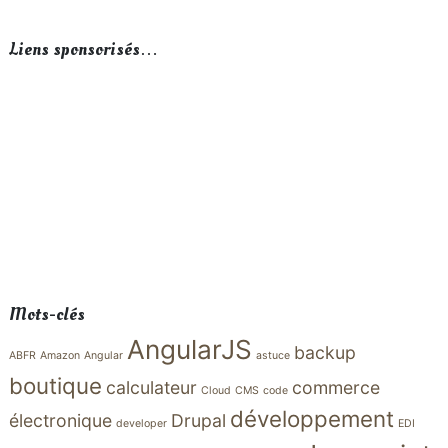
Liens sponsorisés…
Mots-clés
AngularJS
backup
ABFR
Amazon
Angular
astuce
boutique
calculateur
commerce
Cloud
CMS
code
développement
électronique
Drupal
developer
EDI