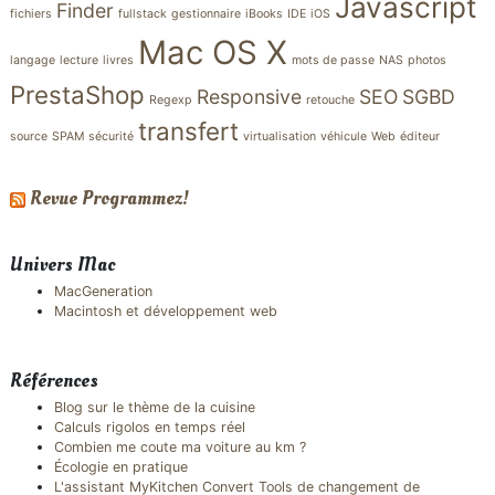
Javascript
Finder
fichiers
fullstack
gestionnaire
iBooks
IDE
iOS
Mac OS X
langage
lecture
livres
mots de passe
NAS
photos
PrestaShop
Responsive
SEO
SGBD
Regexp
retouche
transfert
source
SPAM
sécurité
virtualisation
véhicule
Web
éditeur
Revue Programmez!
Univers Mac
MacGeneration
Macintosh et développement web
Références
Blog sur le thème de la cuisine
Calculs rigolos en temps réel
Combien me coute ma voiture au km ?
Écologie en pratique
L'assistant MyKitchen Convert Tools de changement de