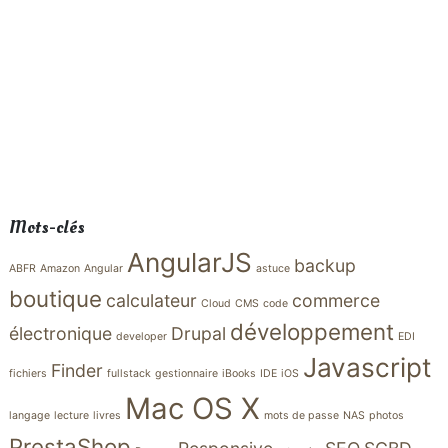
Mots-clés
AngularJS
backup
ABFR
Amazon
Angular
astuce
boutique
calculateur
commerce
Cloud
CMS
code
développement
électronique
Drupal
developer
EDI
Javascript
Finder
fichiers
fullstack
gestionnaire
iBooks
IDE
iOS
Mac OS X
langage
lecture
livres
mots de passe
NAS
photos
PrestaShop