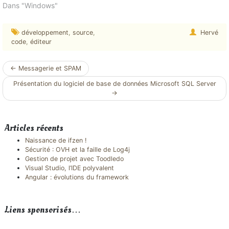
Dans "Windows"
développement
,
source
,
Hervé
code
,
éditeur
Navigation
←
Messagerie et SPAM
article
Présentation du logiciel de base de données Microsoft SQL Server
→
Articles récents
Naissance de ifzen !
Sécurité : OVH et la faille de Log4j
Gestion de projet avec Toodledo
Visual Studio, l’IDE polyvalent
Angular : évolutions du framework
Liens sponsorisés…