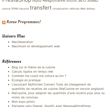
Responsive
SEO
SGBD
Regexp
retouche
transfert
source
SPAM
sécurité
virtualisation
véhicule
Web
éditeur
Revue Programmez!
Univers Mac
MacGeneration
Macintosh et développement web
Références
Blog sur le thème de la cuisine
Calculs rigolos en temps réel
Combien me coute ma voiture au km ?
Écologie en pratique
L'assistant MyKitchen Convert Tools de changement de
quantités de recettes de cuisine (MaCuisine en version anglaise).
MaCuisine, pour adapter les quantités d'une recette pour plus ou
moins de convives.
Mon expo photo
Partagez vers Deezer, Spotify avec MusiqueEntrePotes