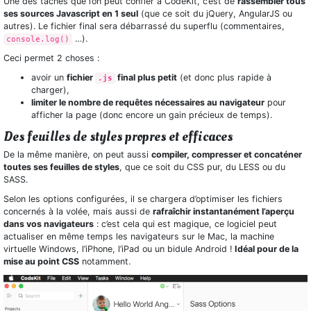
Une des tâches que l’on peut confier à CodeKit, c’est de
rassembler tous
ses sources Javascript en 1 seul
(que ce soit du jQuery, AngularJS ou
autres). Le fichier final sera débarrassé du superflu (commentaires,
…).
console.log()
Ceci permet 2 choses :
avoir un
fichier
final plus petit
(et donc plus rapide à
.js
charger),
limiter le nombre de requêtes nécessaires au navigateur
pour
afficher la page (donc encore un gain précieux de temps).
Des feuilles de styles propres et efficaces
De la même manière, on peut aussi
compiler, compresser et concaténer
toutes ses feuilles de styles
, que ce soit du CSS pur, du LESS ou du
SASS.
Selon les options configurées, il se chargera d’optimiser les fichiers
concernés à la volée, mais aussi de
rafraîchir instantanément l’aperçu
dans vos navigateurs
: c’est cela qui est magique, ce logiciel peut
actualiser en même temps les navigateurs sur le Mac, la machine
virtuelle Windows, l’iPhone, l’iPad ou un bidule Android !
Idéal pour de la
mise au point CSS
notamment.