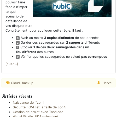
pouvoir faire
face à n’impor
te quel
scénario de
défaillance de
vos disques durs.
Concrètement, pour appliquer cette règle, il faut :
Avoir au moins
3 copies distinctes
de ses données
3
Garder ces sauvegardes sur
2 supports
différents
2
Stocker
1 de ces deux sauvegardes dans un
1
lieu différent
des autres
Vérifier que les sauvegardes ne soient
pas corrompues
0
(suite…)
Cloud
,
backup
Hervé
Articles récents
Naissance de ifzen !
Sécurité : OVH et la faille de Log4j
Gestion de projet avec Toodledo
Visual Studio, l’IDE polyvalent