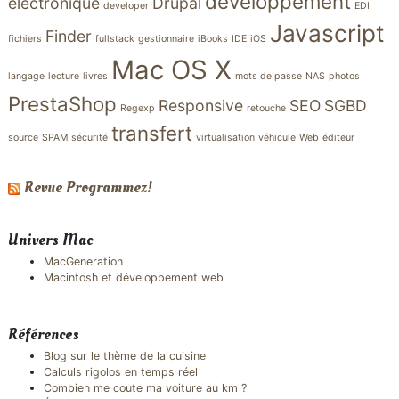
développement
électronique
Drupal
developer
EDI
Javascript
Finder
fichiers
fullstack
gestionnaire
iBooks
IDE
iOS
Mac OS X
langage
lecture
livres
mots de passe
NAS
photos
PrestaShop
Responsive
SEO
SGBD
Regexp
retouche
transfert
source
SPAM
sécurité
virtualisation
véhicule
Web
éditeur
Revue Programmez!
Univers Mac
MacGeneration
Macintosh et développement web
Références
Blog sur le thème de la cuisine
Calculs rigolos en temps réel
Combien me coute ma voiture au km ?