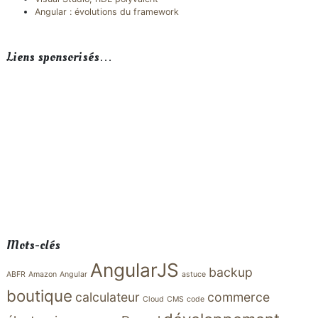
Angular : évolutions du framework
Liens sponsorisés…
Mots-clés
AngularJS
backup
ABFR
Amazon
Angular
astuce
boutique
calculateur
commerce
Cloud
CMS
code