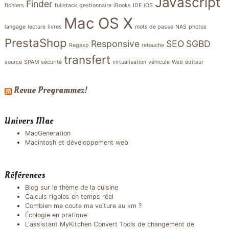
Javascript
Finder
fichiers
fullstack
gestionnaire
iBooks
IDE
iOS
Mac OS X
langage
lecture
livres
mots de passe
NAS
photos
PrestaShop
Responsive
SEO
SGBD
Regexp
retouche
transfert
source
SPAM
sécurité
virtualisation
véhicule
Web
éditeur
Revue Programmez!
Univers Mac
MacGeneration
Macintosh et développement web
Références
Blog sur le thème de la cuisine
Calculs rigolos en temps réel
Combien me coute ma voiture au km ?
Écologie en pratique
L'assistant MyKitchen Convert Tools de changement de