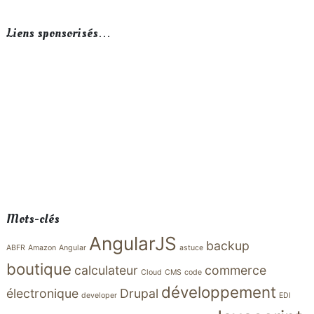
Liens sponsorisés…
Mots-clés
AngularJS
backup
ABFR
Amazon
Angular
astuce
boutique
calculateur
commerce
Cloud
CMS
code
développement
électronique
Drupal
developer
EDI