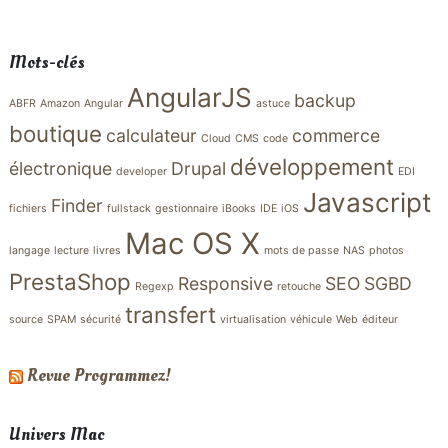
Mots-clés
AngularJS
backup
ABFR
Amazon
Angular
astuce
boutique
calculateur
commerce
Cloud
CMS
code
développement
électronique
Drupal
developer
EDI
Javascript
Finder
fichiers
fullstack
gestionnaire
iBooks
IDE
iOS
Mac OS X
langage
lecture
livres
mots de passe
NAS
photos
PrestaShop
Responsive
SEO
SGBD
Regexp
retouche
transfert
source
SPAM
sécurité
virtualisation
véhicule
Web
éditeur
Revue Programmez!
Univers Mac