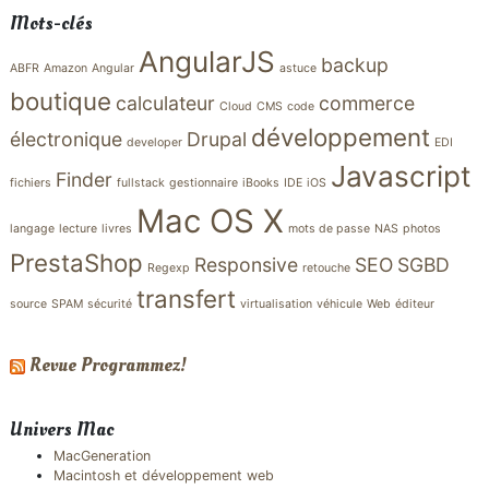
Mots-clés
AngularJS
backup
ABFR
Amazon
Angular
astuce
boutique
calculateur
commerce
Cloud
CMS
code
développement
électronique
Drupal
developer
EDI
Javascript
Finder
fichiers
fullstack
gestionnaire
iBooks
IDE
iOS
Mac OS X
langage
lecture
livres
mots de passe
NAS
photos
PrestaShop
Responsive
SEO
SGBD
Regexp
retouche
transfert
source
SPAM
sécurité
virtualisation
véhicule
Web
éditeur
Revue Programmez!
Univers Mac
MacGeneration
Macintosh et développement web