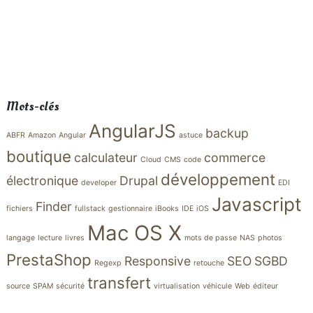
Mots-clés
AngularJS
backup
ABFR
Amazon
Angular
astuce
boutique
calculateur
commerce
Cloud
CMS
code
développement
électronique
Drupal
developer
EDI
Javascript
Finder
fichiers
fullstack
gestionnaire
iBooks
IDE
iOS
Mac OS X
langage
lecture
livres
mots de passe
NAS
photos
PrestaShop
Responsive
SEO
SGBD
Regexp
retouche
transfert
source
SPAM
sécurité
virtualisation
véhicule
Web
éditeur