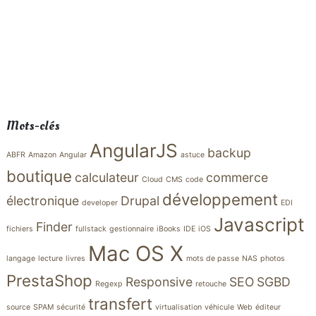
Mots-clés
AngularJS
backup
ABFR
Amazon
Angular
astuce
boutique
calculateur
commerce
Cloud
CMS
code
développement
électronique
Drupal
developer
EDI
Javascript
Finder
fichiers
fullstack
gestionnaire
iBooks
IDE
iOS
Mac OS X
langage
lecture
livres
mots de passe
NAS
photos
PrestaShop
Responsive
SEO
SGBD
Regexp
retouche
transfert
source
SPAM
sécurité
virtualisation
véhicule
Web
éditeur