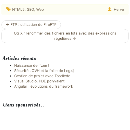
HTML5
,
SEO
,
Web
Hervé
Navigation
←
FTP : utilisation de FireFTP
article
OS X : renommer des fichiers en lots avec des expressions
régulières
→
Articles récents
Naissance de ifzen !
Sécurité : OVH et la faille de Log4j
Gestion de projet avec Toodledo
Visual Studio, l’IDE polyvalent
Angular : évolutions du framework
Liens sponsorisés…