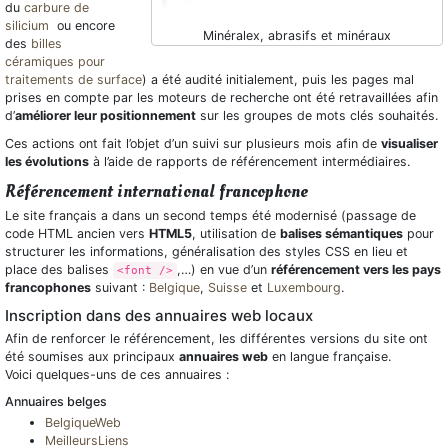
du
carbure de
silicium
ou encore
Minéralex, abrasifs et minéraux
des
billes
céramiques pour
traitements de surface
) a été audité initialement, puis les pages mal
prises en compte par les moteurs de recherche ont été retravaillées afin
d’
améliorer leur positionnement
sur les groupes de mots clés souhaités.
Ces actions ont fait l’objet d’un suivi sur plusieurs mois afin de
visualiser
les évolutions
à l’aide de rapports de référencement intermédiaires.
Référencement international francophone
Le site français a dans un second temps été modernisé (passage de
code HTML ancien vers
HTML5
, utilisation de
balises sémantiques
pour
structurer les informations, généralisation des styles CSS en lieu et
place des balises
,…) en vue d’un
référencement vers les pays
<font />
francophones
suivant :
Belgique
,
Suisse
et
Luxembourg
.
Inscription dans des annuaires web locaux
Afin de renforcer le référencement, les différentes versions du site ont
été soumises aux principaux
annuaires web
en langue française.
Voici quelques-uns de ces annuaires :
Annuaires belges
BelgiqueWeb
MeilleursLiens