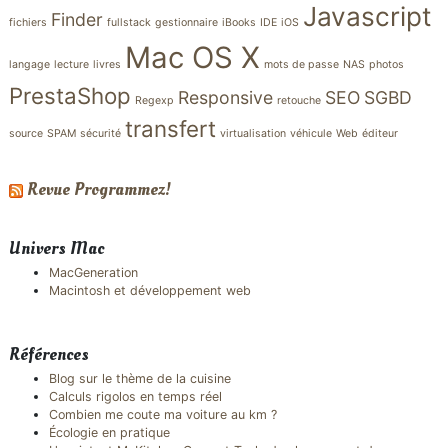
Javascript
Finder
fichiers
fullstack
gestionnaire
iBooks
IDE
iOS
Mac OS X
langage
lecture
livres
mots de passe
NAS
photos
PrestaShop
Responsive
SEO
SGBD
Regexp
retouche
transfert
source
SPAM
sécurité
virtualisation
véhicule
Web
éditeur
Revue Programmez!
Univers Mac
MacGeneration
Macintosh et développement web
Références
Blog sur le thème de la cuisine
Calculs rigolos en temps réel
Combien me coute ma voiture au km ?
Écologie en pratique