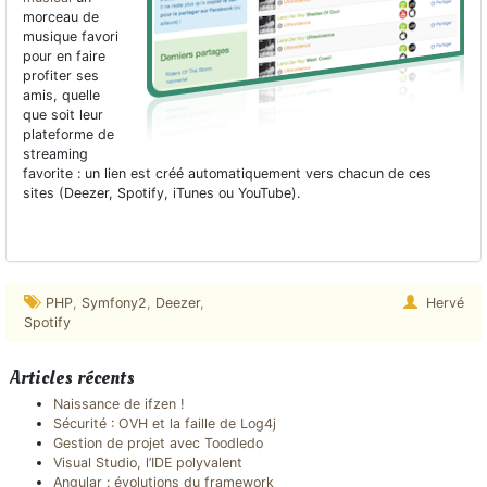
morceau de
musique favori
pour en faire
profiter ses
amis, quelle
que soit leur
plateforme de
streaming
favorite : un lien est créé automatiquement vers chacun de ces
sites (Deezer, Spotify, iTunes ou YouTube).
PHP
,
Symfony2
,
Deezer
,
Hervé
Spotify
Articles récents
Naissance de ifzen !
Sécurité : OVH et la faille de Log4j
Gestion de projet avec Toodledo
Visual Studio, l’IDE polyvalent
Angular : évolutions du framework