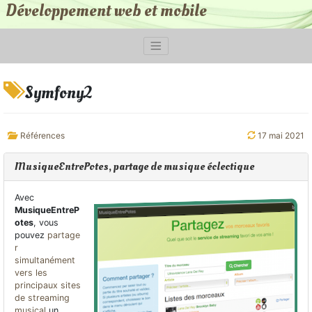
Développement web et mobile
Symfony2
Références
17 mai 2021
MusiqueEntrePotes, partage de musique éclectique
Avec
MusiqueEntreP
otes
, vous
pouvez
partage
r
simultanément
vers les
principaux sites
de streaming
musical
un