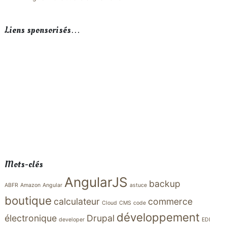
Liens sponsorisés…
Mots-clés
AngularJS
backup
ABFR
Amazon
Angular
astuce
boutique
calculateur
commerce
Cloud
CMS
code
développement
électronique
Drupal
developer
EDI