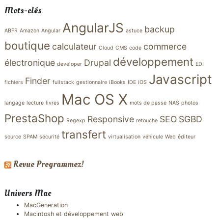
Mots-clés
AngularJS
backup
ABFR
Amazon
Angular
astuce
boutique
calculateur
commerce
Cloud
CMS
code
développement
électronique
Drupal
developer
EDI
Javascript
Finder
fichiers
fullstack
gestionnaire
iBooks
IDE
iOS
Mac OS X
langage
lecture
livres
mots de passe
NAS
photos
PrestaShop
Responsive
SEO
SGBD
Regexp
retouche
transfert
source
SPAM
sécurité
virtualisation
véhicule
Web
éditeur
Revue Programmez!
Univers Mac
MacGeneration
Macintosh et développement web