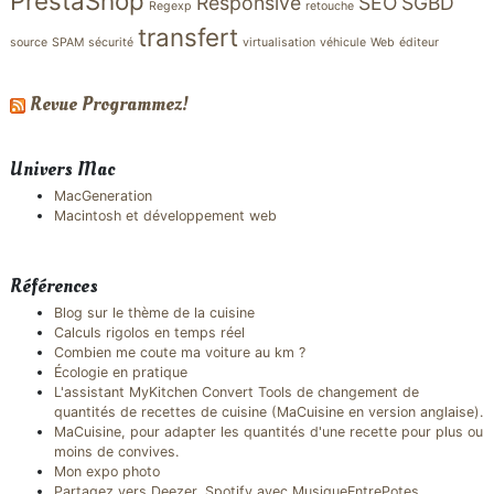
PrestaShop
Responsive
SEO
SGBD
Regexp
retouche
transfert
source
SPAM
sécurité
virtualisation
véhicule
Web
éditeur
Revue Programmez!
Univers Mac
MacGeneration
Macintosh et développement web
Références
Blog sur le thème de la cuisine
Calculs rigolos en temps réel
Combien me coute ma voiture au km ?
Écologie en pratique
L'assistant MyKitchen Convert Tools de changement de
quantités de recettes de cuisine (MaCuisine en version anglaise).
MaCuisine, pour adapter les quantités d'une recette pour plus ou
moins de convives.
Mon expo photo
Partagez vers Deezer, Spotify avec MusiqueEntrePotes