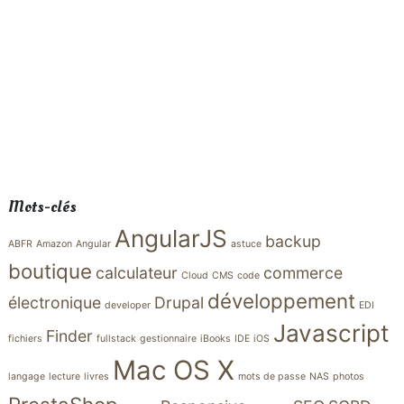
Mots-clés
AngularJS
backup
ABFR
Amazon
Angular
astuce
boutique
calculateur
commerce
Cloud
CMS
code
développement
électronique
Drupal
developer
EDI
Javascript
Finder
fichiers
fullstack
gestionnaire
iBooks
IDE
iOS
Mac OS X
langage
lecture
livres
mots de passe
NAS
photos