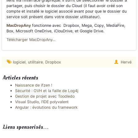
liens via l’interface graphique. Il suffit de sélectionner le dossier à
partager, puis choisir le dossier du Cloud (il faut avoir créé son
compte et installé le logiciel associé avant pour que le dossier du
service soit présent dans votre dossier utilisateur).
MacDropAny
fonctionne avec Dropbox, Mega, Copy, MediaFire,
Box, Microsoft OneDrive, iClouDrive, et Google Drive.
Télécharger MacDropAny…
logiciel
,
utilitaire
,
Dropbox
Hervé
Articles récents
Naissance de ifzen !
Sécurité : OVH et la faille de Log4j
Gestion de projet avec Toodledo
Visual Studio, l’IDE polyvalent
Angular : évolutions du framework
Liens sponsorisés…