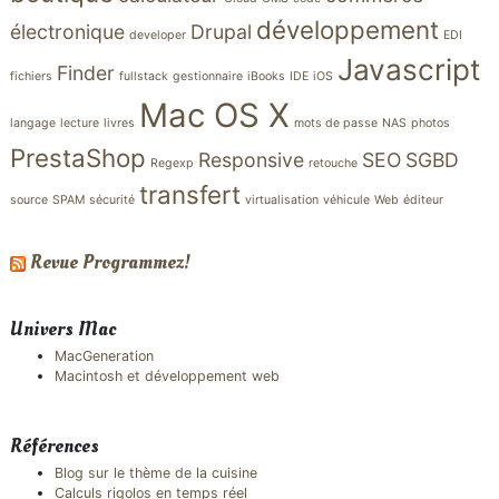
développement
électronique
Drupal
developer
EDI
Javascript
Finder
fichiers
fullstack
gestionnaire
iBooks
IDE
iOS
Mac OS X
langage
lecture
livres
mots de passe
NAS
photos
PrestaShop
Responsive
SEO
SGBD
Regexp
retouche
transfert
source
SPAM
sécurité
virtualisation
véhicule
Web
éditeur
Revue Programmez!
Univers Mac
MacGeneration
Macintosh et développement web
Références
Blog sur le thème de la cuisine
Calculs rigolos en temps réel