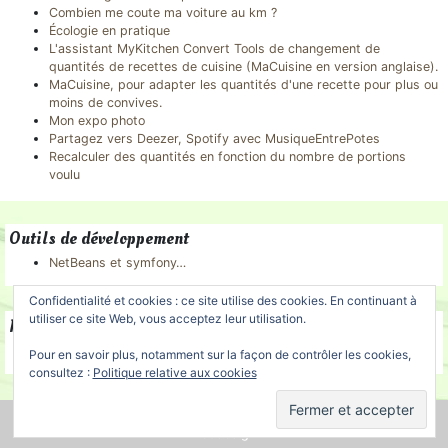
Combien me coute ma voiture au km ?
Écologie en pratique
L'assistant MyKitchen Convert Tools de changement de
quantités de recettes de cuisine (MaCuisine en version anglaise).
MaCuisine, pour adapter les quantités d'une recette pour plus ou
moins de convives.
Mon expo photo
Partagez vers Deezer, Spotify avec MusiqueEntrePotes
Recalculer des quantités en fonction du nombre de portions
voulu
Outils de développement
NetBeans et symfony…
Confidentialité et cookies : ce site utilise des cookies. En continuant à
utiliser ce site Web, vous acceptez leur utilisation.
Partenaires
Prestataire informatique systèmes et réseaux (Savoie)
Pour en savoir plus, notamment sur la façon de contrôler les cookies,
consultez :
Politique relative aux cookies
Réalisé avec WordPress
|
Thème: WP-Base-HTML5-BS4 by
HJ
Webdesign
.