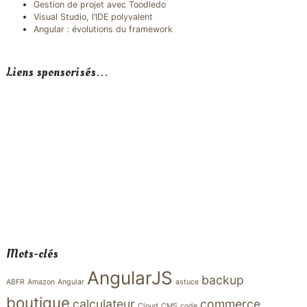
Gestion de projet avec Toodledo
Visual Studio, l’IDE polyvalent
Angular : évolutions du framework
Liens sponsorisés…
Mots-clés
AngularJS
backup
ABFR
Amazon
Angular
astuce
boutique
calculateur
commerce
Cloud
CMS
code