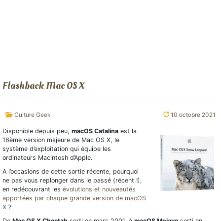
Flashback Mac OS X
Culture Geek
10 octobre 2021
Disponible depuis peu,
macOS Catalina
est la
16ème version majeure de Mac OS X, le
système d’exploitation qui équipe les
ordinateurs Macintosh d’Apple.
A l’occasions de cette sortie récente, pourquoi
ne pas vous replonger dans le passé (récent !),
en redécouvrant les
évolutions et nouveautés
apportées par chaque grande version de macOS
X
?
De
Mac OS X Cheetah
sorti en mars 2001, à
macOS Mojave
sorti en