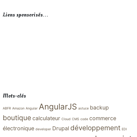
Liens sponsorisés…
Mots-clés
AngularJS
backup
ABFR
Amazon
Angular
astuce
boutique
calculateur
commerce
Cloud
CMS
code
développement
électronique
Drupal
developer
EDI