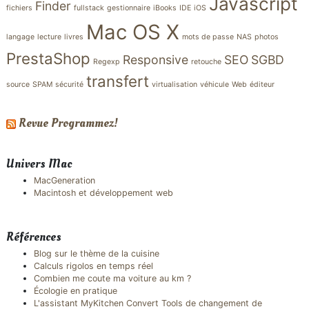
Javascript
Finder
fichiers
fullstack
gestionnaire
iBooks
IDE
iOS
Mac OS X
langage
lecture
livres
mots de passe
NAS
photos
PrestaShop
Responsive
SEO
SGBD
Regexp
retouche
transfert
source
SPAM
sécurité
virtualisation
véhicule
Web
éditeur
Revue Programmez!
Univers Mac
MacGeneration
Macintosh et développement web
Références
Blog sur le thème de la cuisine
Calculs rigolos en temps réel
Combien me coute ma voiture au km ?
Écologie en pratique
L'assistant MyKitchen Convert Tools de changement de